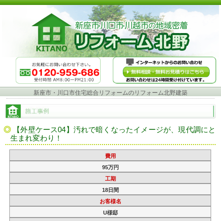
新座市・川口市住宅総合リフォームのリフォーム北野建築
【外壁ケース04】汚れで暗くなったイメージが、現代調にと
生まれ変わり！
費用
95万円
工期
18日間
お客様名
U様邸