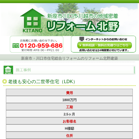
新座市・川口市住宅総合リフォームのリフォーム北野建築
老後も安心の二世帯住宅（LDK）
費用
1800万円
工期
2.5ヶ月
お客様名
H様邸
住所