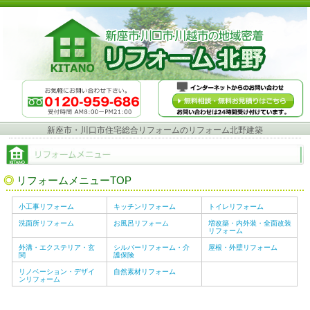
新座市・川口市住宅総合リフォームのリフォーム北野建築
リフォームメニューTOP
小工事リフォーム
キッチンリフォーム
トイレリフォーム
洗面所リフォーム
お風呂リフォーム
増改築・内外装・全面改装
リフォーム
外溝・エクステリア・玄
シルバーリフォーム・介
屋根・外壁リフォーム
関
護保険
リノベーション・デザイ
自然素材リフォーム
ンリフォーム