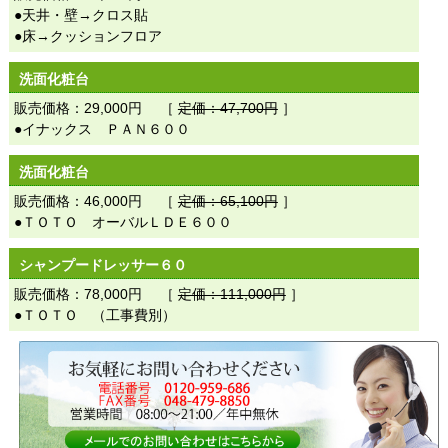
●天井・壁→クロス貼
●床→クッションフロア
洗面化粧台
販売価格：29,000円 ［
定価：47,700円
］
●イナックス ＰＡＮ６００
洗面化粧台
販売価格：46,000円 ［
定価：65,100円
］
●ＴＯＴＯ オーバルＬＤＥ６００
シャンプードレッサー６０
販売価格：78,000円 ［
定価：111,000円
］
●ＴＯＴＯ （工事費別）